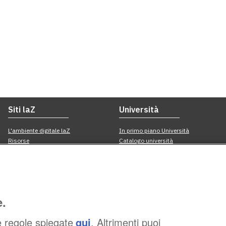
e.
e regole spiegate
qui
. Altrimenti puoi