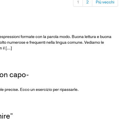
1
2
Più vecchi
 le espressioni formate con la parola modo. Buona lettura e buona
molto numerose e frequenti nella lingua comune. Vediamo le
 il […]
con capo-
e precise. Ecco un esercizio per ripassarle.
nire”